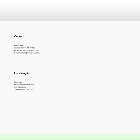
Contato
Atendimento
Dúvidas: 55+ 11 3952-1500
Whatsapp: 55+ 11 94403-3200
E-mail: contato@ecocopo.com.br
Localização
Escritório
Rua Luar do Meu Bem, 104
CEP 02710-050
Jardim Pereira Leite - SP