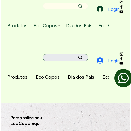
Login
Produtos
Eco Copos
Dia dos Pais
Eco Baldes
E
Login
Produtos
Eco Copos
Dia dos Pais
Eco Baldes
Personalize seu
EcoCopo aqui