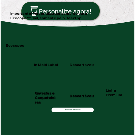
Personalize agora!
Importante! Personalizador somente para
Ecocopo 550ml, somente pelo Desktop.
Ecocopos
In Mold Label
Descartaveis
Linha
Garrafas e
Premium
Descartáveis
Coquetelei
ras
Todos os Produtos