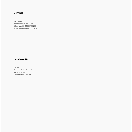
Contato
Atendimento
Dúvidas: 55+ 11 3952-1500
Whatsapp: 55+ 11 96093-3200
E-mail: contato@ecocopo.com.br
Localização
Escritório:
Rua Luar do Meu Bem, 104
CEP 02710-050
Jardim Pereira Leite - SP