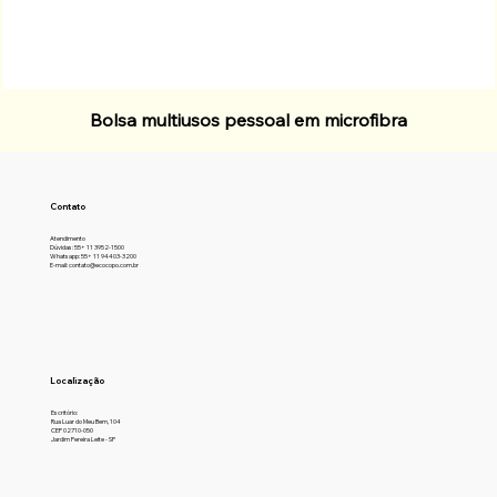
Bolsa multiusos pessoal em microfibra
Contato
Atendimento
Dúvidas: 55+ 11 3952-1500
Whatsapp: 55+ 11 94403-3200
E-mail: contato@ecocopo.com.br
Localização
Escritório:
Rua Luar do Meu Bem, 104
CEP 02710-050
Jardim Pereira Leite - SP