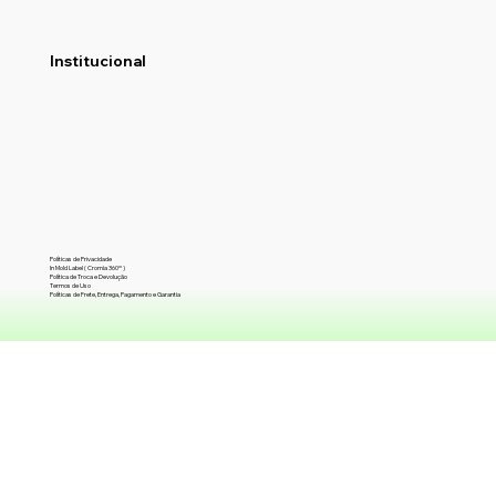
Institucional
Políticas de Privacidade
In Mold Label ( Cromia 360º )
Política de Troca e Devolução
Termos de Uso
Políticas de Frete, Entrega, Pagamento e Garantia