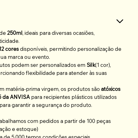
 de
250ml
, ideais para diversas ocasiões,
icidade.
12 cores
disponíveis, permitindo personalização de
sua marca ou evento.
utos podem ser personalizados em
Silk
(1 cor),
rcionando flexibilidade para atender às suas
m matéria-prima virgem, os produtos são
atóxicos
5 da ANVISA
para recipientes plásticos utilizados
para garantir a segurança do produto.
abalhamos com pedidos a partir de 100 peças
ação e estoque)
 de 5.000 temos condições especiais